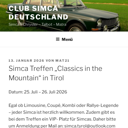
Zum
CLUB SIMCA
Inhalt
DEUTSCHLAND
springen
Simca – Chrysler – Talbot – Matra
Menü
VERÖFFENTLICHT
13. JANUAR 2026
VON
MAT21
AM
Simca Treffen „Classics in the
Mountain“ in Tirol
Datum: 25. Juli – 26. Juli 2026
Egal ob Limousine, Coupé, Kombi oder Rallye-Legende
– jeder Simca ist herzlich willkommen. Zudem gibt es
bei dem Treffen ein VIP- Platz für Simcas. Daher bitte
um Anmeldung per Mail an: simca.tyrol@outlook.com