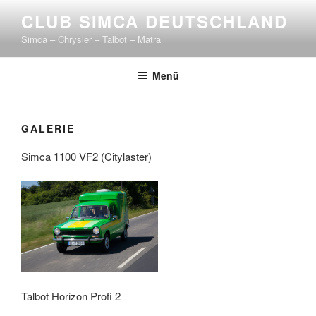
Zum
CLUB SIMCA DEUTSCHLAND
Inhalt
Simca – Chrysler – Talbot – Matra
springen
Menü
GALERIE
Simca 1100 VF2 (Citylaster)
Talbot Horizon Profi 2